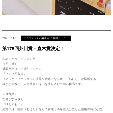
2026.7.16
エムズエクスポ盛岡店 ／ 書籍コーナー
第175回芥川賞・直木賞決定！
おめでとうございます🎉
＜芥川賞＞
盛岡市出身 小砂川チトさん
『ゾンビ回収婦』
リアルとフィクションの境界が曖昧になる時、「わたし」が横溢する。
確かな筆致で、人と社会の深淵を抉り込む力強い作品です。
＜直木賞＞
朝倉かすみさん
『けんぐゎい』
受賞作は、痘痕（あばた）をもつ女性ふゆを主人公にした破格の時代小説。