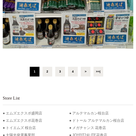
1
2
3
4
>
>>|
Store List
エムズエクスポ盛岡店
アルテマルカン桜台店
エムズエクスポ花巻店
ドトール アルテマルカン桜台店
トイエムズ 桜台店
メガチャンス 花巻店
太陽光発電事業部
JOYFIT24LITE花巻店