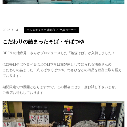
2026.7.14
エムズエクスポ盛岡店 ／ 文具コーナー
こだわりの詰まったそば・そばつゆ
DEEN の池森秀一さんがプロデュースした「池森そば」が入荷しました！
ほぼ毎日そばを食べるほどの日本そば愛好家として知られる池森さんの
こだわりの詰まった二八そばやそばつゆ、わさびなどの商品を豊富に取り揃え
ております。
期間限定での展開となりますので、この機会にぜひ一度お試し下さいませ。
ご来店お待ちしております！