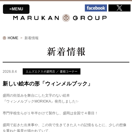
≡MENU
HOME
新着情報
2026.8.4
エムズエクスポ盛岡店 ／ 書籍コーナー
新しい絵本の形「ウィンメルブック」
盛岡の街並みを舞台にした文字のない絵本
『ウィンメルブックMORIOKA』発売しました✨
専門学校生らが１年半かけて製作し、盛岡は全国で４冊目！
盛岡で起きた出来事や、この街で生きてきた人々の記憶をもとに、少しの想像
を重ねた風景が描かれていて、