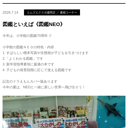
2026.7.14
エムズエクスポ盛岡店 ／ 書籍コーナー
図鑑といえば《図鑑NEO》
今年は、小学館の図鑑70周年 🚩
小学館の図鑑ＮＥＯの特色・内容
1. すばらしい標本写真や生態画が子どもを引きつけます
2.「よくわかる図鑑」です
3. 新学習指導要領に最適の本です
4. 子どもの発育段階に応じて使える図鑑です
記念のドラえもんカバー版あります
今年の夏は、NEOと一緒に新しい世界へ飛び出そう！