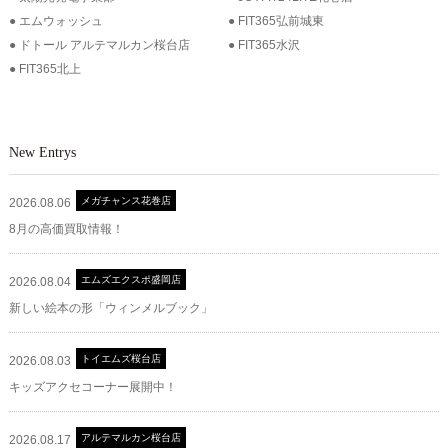
エムウォッシュ
FIT365弘前城東
ドトール アルテマルカン桜台店
FIT365水沢
FIT365北上
New Entrys
メガチャンス花巻店
2026.08.06
8月の高価買取情報！
エムズエクスポ盛岡店
2026.08.04
新しい絵本の形「ウィンメルブック」
トイエムズ桜台店
2026.08.03
キッズアクセコーナー展開中！
アルテマルカン桜台店
2026.08.17