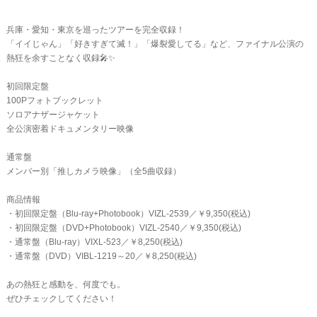
兵庫・愛知・東京を巡ったツアーを完全収録！
「イイじゃん」「好きすぎて滅！」「爆裂愛してる」など、ファイナル公演の
熱狂を余すことなく収録🎤✨
初回限定盤
100Pフォトブックレット
ソロアナザージャケット
全公演密着ドキュメンタリー映像
通常盤
メンバー別「推しカメラ映像」（全5曲収録）
商品情報
・初回限定盤（Blu-ray+Photobook）VIZL-2539／￥9,350(税込)
・初回限定盤（DVD+Photobook）VIZL-2540／￥9,350(税込)
・通常盤（Blu-ray）VIXL-523／￥8,250(税込)
・通常盤（DVD）VIBL-1219～20／￥8,250(税込)
あの熱狂と感動を、何度でも。
ぜひチェックしてください！