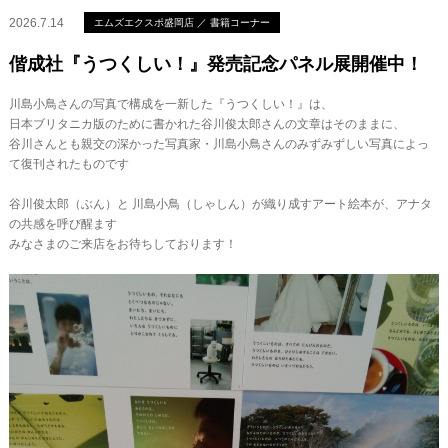
2026.7.14
エムズエクスポ盛岡店 ／ 書籍コーナー
偕成社『うつくしい！』発売記念パネル展開催中！
川島小鳥さんの写真で構成を一新した『うつくしい！』は、
日本ブリタニカ版のために書かれた谷川俊太郎さんの文章はそのままに、
谷川さんとも親交の深かった写真家・川島小鳥さんのみずみずしい写真によっ
て復刊されたものです
谷川俊太郎（ぶん）と 川島小鳥（しゃしん）が織り成すアート絵本が、アナタ
の共感を呼び醒ます
みなさまのご来店をお待ちしております！