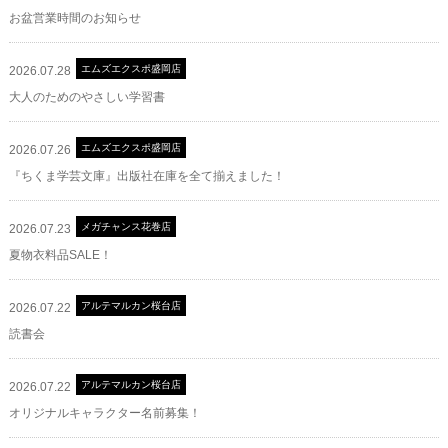
お盆営業時間のお知らせ
エムズエクスポ盛岡店
2026.07.28
大人のためのやさしい学習書
エムズエクスポ盛岡店
2026.07.26
『ちくま学芸文庫』出版社在庫を全て揃えました！
メガチャンス花巻店
2026.07.23
夏物衣料品SALE！
アルテマルカン桜台店
2026.07.22
読書会
アルテマルカン桜台店
2026.07.22
オリジナルキャラクター名前募集！