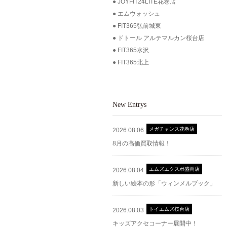
JOYFIT24LITE花巻店
エムウォッシュ
FIT365弘前城東
ドトール アルテマルカン桜台店
FIT365水沢
FIT365北上
New Entrys
メガチャンス花巻店
2026.08.06
8月の高価買取情報！
エムズエクスポ盛岡店
2026.08.04
新しい絵本の形「ウィンメルブック」
トイエムズ桜台店
2026.08.03
キッズアクセコーナー展開中！