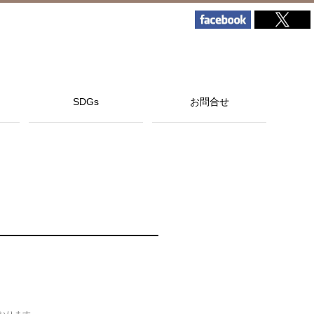
SDGs
お問合せ