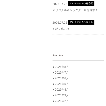
アルテマルカン桜台店
2026.07.22
オリジナルキャラクター名前募集！
アルテマルカン桜台店
2026.07.22
お話を作ろう
Archive
2026年8月
2026年7月
2026年6月
2026年5月
2026年4月
2026年3月
2026年2月