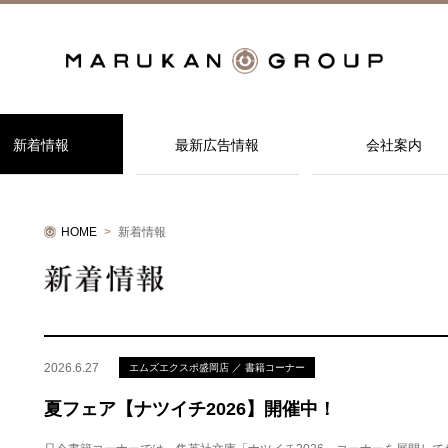
新着情報
最新広告情報
会社案内
HOME
新着情報
2026.6.27
エムズエクスポ盛岡店 ／ 書籍コーナー
夏フェア【ナツイチ2026】開催中！