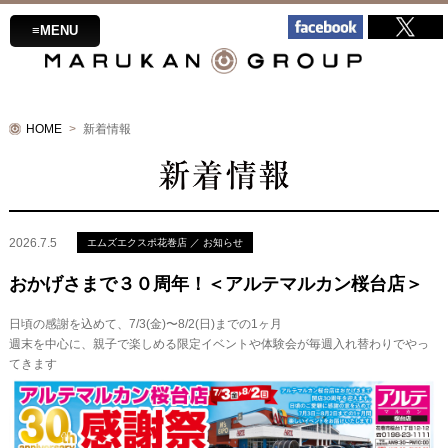
≡MENU
HOME
新着情報
2026.7.5
エムズエクスポ花巻店 ／ お知らせ
おかげさまで３０周年！＜アルテマルカン桜台店＞
日頃の感謝を込めて、7/3(金)〜8/2(日)までの1ヶ月
週末を中心に、親子で楽しめる限定イベントや体験会が毎週入れ替わりでやっ
てきます