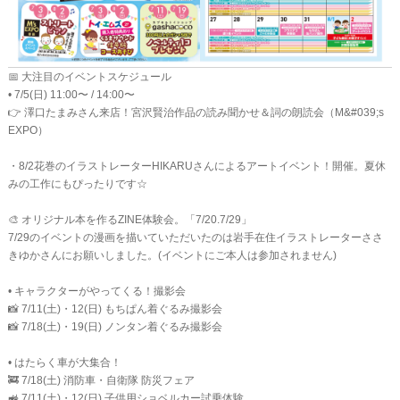
📅 大注目のイベントスケジュール
• 7/5(日) 11:00〜 / 14:00〜
👉 澤口たまみさん来店！宮沢賢治作品の読み聞かせ＆詞の朗読会（M&#039;s
EXPO）
・8/2花巻のイラストレーターHIKARUさんによるアートイベント！開催。夏休
みの工作にもぴったりです☆
🎨 オリジナル本を作るZINE体験会。「7/20.7/29」
7/29のイベントの漫画を描いていただいたのは岩手在住イラストレーターささ
きゆかさんにお願いしました。(イベントにご本人は参加されません)
• キャラクターがやってくる！撮影会
📸 7/11(土)・12(日) もちぱん着ぐるみ撮影会
📸 7/18(土)・19(日) ノンタン着ぐるみ撮影会
• はたらく車が大集合！
🚒 7/18(土) 消防車・自衛隊 防災フェア
🚜 7/11(土)・12(日) 子供用ショベルカー試乗体験