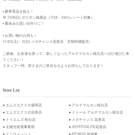
• 豪華景品を狙え！
🎯 7/19(日) ガラポン抽選会（7/18・19のレシート対象）
• 夏休みの思い出作りに！
• お買い物のお得も！
👕 8/1(土)・2(日) メガチャンス花巻店「衣類特価販売」
ご家族、お友達を誘って、新しくなったアルテマルカン桜台店へぜひ遊びに来
てください！
スタッフ一同、皆さまのご来店を心よりお待ちしております！
Store List
エムズエクスポ盛岡店
アルテマルカン桜台店
エムズエクスポ花巻店
ドトール アルテマルカン桜台店
トイエムズ 桜台店
メガチャンス 花巻店
太陽光発電事業部
JOYFIT24LITE花巻店
エムウォッシュ
FIT365弘前城東