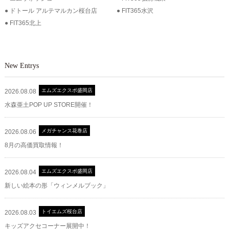
ドトール アルテマルカン桜台店
FIT365水沢
FIT365北上
New Entrys
エムズエクスポ盛岡店
2026.08.08
水森亜土POP UP STORE開催！
メガチャンス花巻店
2026.08.06
8月の高価買取情報！
エムズエクスポ盛岡店
2026.08.04
新しい絵本の形「ウィンメルブック」
トイエムズ桜台店
2026.08.03
キッズアクセコーナー展開中！