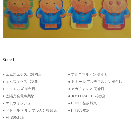
Store List
エムズエクスポ盛岡店
アルテマルカン桜台店
エムズエクスポ花巻店
ドトール アルテマルカン桜台店
トイエムズ 桜台店
メガチャンス 花巻店
太陽光発電事業部
JOYFIT24LITE花巻店
エムウォッシュ
FIT365弘前城東
ドトール アルテマルカン桜台店
FIT365水沢
FIT365北上