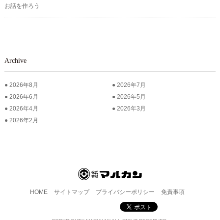
お話を作ろう
Archive
2026年8月
2026年7月
2026年6月
2026年5月
2026年4月
2026年3月
2026年2月
HOME
サイトマップ
プライバシーポリシー
免責事項