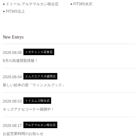
ドトール アルテマルカン桜台店
FIT365水沢
FIT365北上
New Entrys
メガチャンス花巻店
2026.08.06
8月の高価買取情報！
エムズエクスポ盛岡店
2026.08.04
新しい絵本の形「ウィンメルブック」
トイエムズ桜台店
2026.08.03
キッズアクセコーナー展開中！
アルテマルカン桜台店
2026.08.17
お盆営業時間のお知らせ