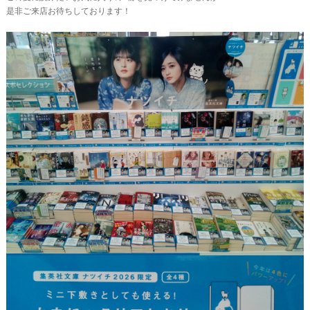
是非ご来店お待ちしております！