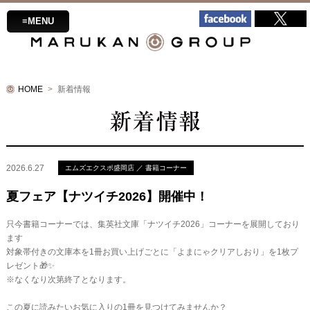
≡MENU
HOME
新着情報
2026.6.27
エムズエクスポ盛岡店 ／ 書籍コーナー
夏フェア【ナツイチ2026】開催中！
只今書籍コーナーでは、集英社文庫「ナツイチ2026」コーナーを展開しており
ます
対象帯付きの文庫本を1冊お買い上げごとに「よまにゃクリアしおり」を1枚プ
レゼント🎁✨
※なくなり次第終了となります。
この夏に読みたいお気に入りの1冊を見つけてみませんか？