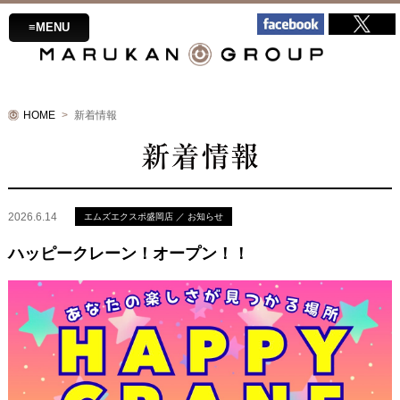
≡MENU
HOME
新着情報
2026.6.14
エムズエクスポ盛岡店 ／ お知らせ
ハッピークレーン！オープン！！