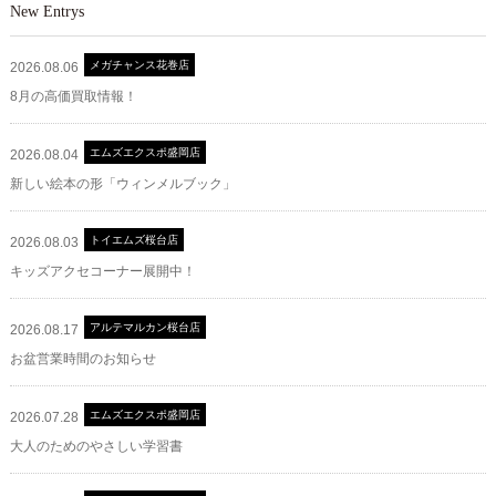
New Entrys
メガチャンス花巻店
2026.08.06
8月の高価買取情報！
エムズエクスポ盛岡店
2026.08.04
新しい絵本の形「ウィンメルブック」
トイエムズ桜台店
2026.08.03
キッズアクセコーナー展開中！
アルテマルカン桜台店
2026.08.17
お盆営業時間のお知らせ
エムズエクスポ盛岡店
2026.07.28
大人のためのやさしい学習書