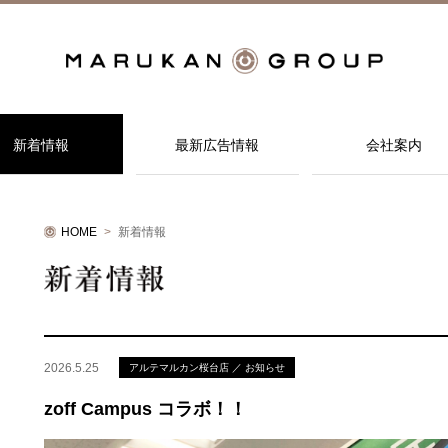
新着情報
最新広告情報
会社案内
HOME
新着情報
2026.5.25
アルテマルカン桜台店 ／ お知らせ
zoff Campus コラボ！！