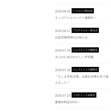
トイエムズ桜台店
2026.08.03
キッズアクセコーナー展開中！
アルテマルカン桜台店
2026.08.17
お盆営業時間のお知らせ
エムズエクスポ盛岡店
2026.07.28
大人のためのやさしい学習書
エムズエクスポ盛岡店
2026.07.26
『ちくま学芸文庫』出版社在庫を全て揃
えました！
メガチャンス花巻店
2026.07.23
夏物衣料品SALE！