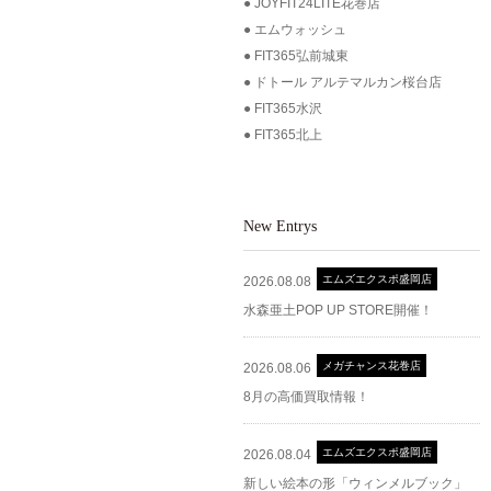
JOYFIT24LITE花巻店
エムウォッシュ
FIT365弘前城東
ドトール アルテマルカン桜台店
FIT365水沢
FIT365北上
New Entrys
エムズエクスポ盛岡店
2026.08.08
水森亜土POP UP STORE開催！
メガチャンス花巻店
2026.08.06
8月の高価買取情報！
エムズエクスポ盛岡店
2026.08.04
新しい絵本の形「ウィンメルブック」