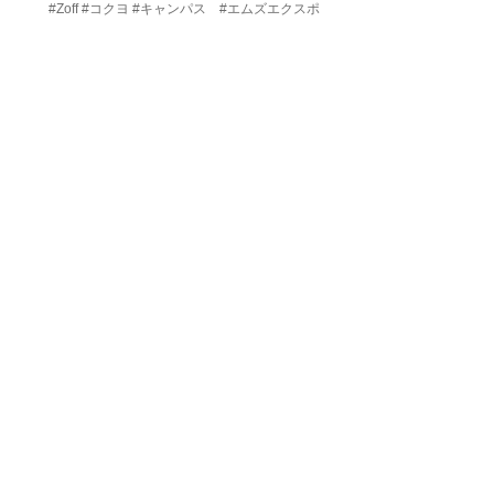
#Zoff #コクヨ #キャンパス #エムズエクスポ