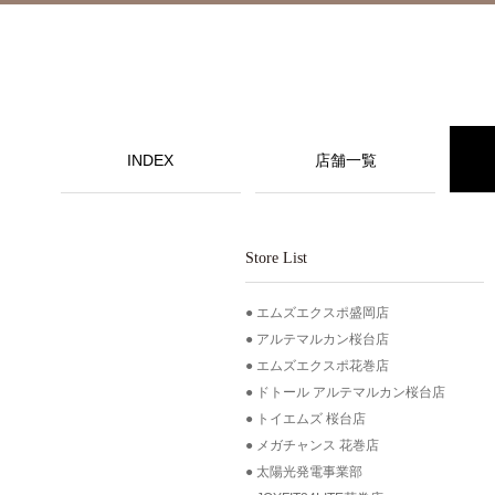
INDEX
店舗一覧
Store List
エムズエクスポ盛岡店
アルテマルカン桜台店
エムズエクスポ花巻店
ドトール アルテマルカン桜台店
トイエムズ 桜台店
メガチャンス 花巻店
太陽光発電事業部