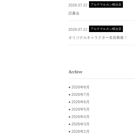
アルテマルカン桜台店
2026.07.22
読書会
アルテマルカン桜台店
2026.07.22
オリジナルキャラクター名前募集！
Archive
2026年8月
2026年7月
2026年6月
2026年5月
2026年4月
2026年3月
2026年2月