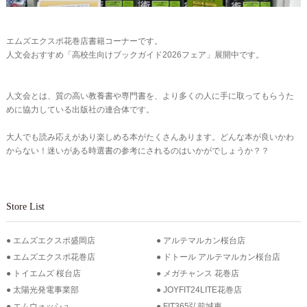
エムズエクスポ花巻店書籍コーナーです。
人文会おすすめ「高校生向けブックガイド2026フェア」展開中です。
人文会とは、質の高い教養書や専門書を、より多くの人に手に取ってもらうた
めに協力している出版社の連合体です。
大人でも読み応えがあり楽しめる本がたくさんあります。どんな本が良いかわ
からない！迷いがある時選書の参考にされるのはいかがでしょうか？？
Store List
エムズエクスポ盛岡店
アルテマルカン桜台店
エムズエクスポ花巻店
ドトール アルテマルカン桜台店
トイエムズ 桜台店
メガチャンス 花巻店
太陽光発電事業部
JOYFIT24LITE花巻店
エムウォッシュ
FIT365弘前城東