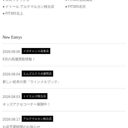
ドトール アルテマルカン桜台店
FIT365水沢
FIT365北上
New Entrys
メガチャンス花巻店
2026.08.06
8月の高価買取情報！
エムズエクスポ盛岡店
2026.08.04
新しい絵本の形「ウィンメルブック」
トイエムズ桜台店
2026.08.03
キッズアクセコーナー展開中！
アルテマルカン桜台店
2026.08.17
お盆営業時間のお知らせ