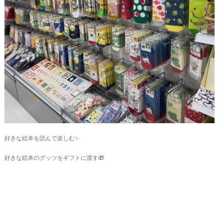
好きな絵本を読んで楽しむ✨
好きな絵本のグッツをギフトに渡す🎁