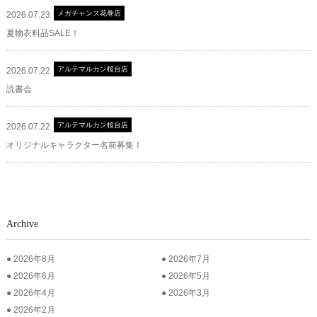
メガチャンス花巻店
2026.07.23
夏物衣料品SALE！
アルテマルカン桜台店
2026.07.22
読書会
アルテマルカン桜台店
2026.07.22
オリジナルキャラクター名前募集！
Archive
2026年8月
2026年7月
2026年6月
2026年5月
2026年4月
2026年3月
2026年2月