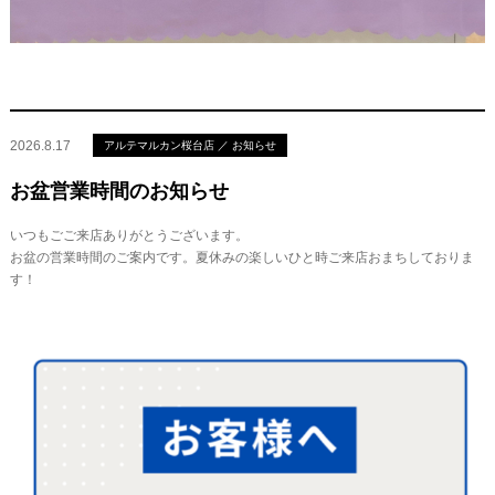
2026.8.17
アルテマルカン桜台店 ／ お知らせ
お盆営業時間のお知らせ
いつもごご来店ありがとうございます。
お盆の営業時間のご案内です。夏休みの楽しいひと時ご来店おまちしておりま
す！