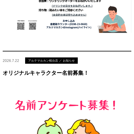
2026.7.22
アルテマルカン桜台店 ／ お知らせ
オリジナルキャラクター名前募集！