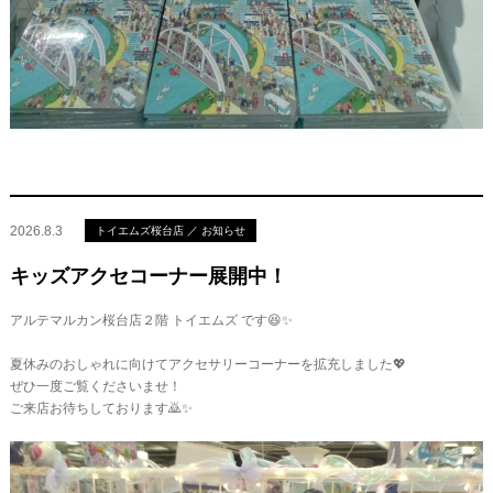
2026.8.3
トイエムズ桜台店 ／ お知らせ
キッズアクセコーナー展開中！
アルテマルカン桜台店２階 トイエムズ です😆✨
夏休みのおしゃれに向けてアクセサリーコーナーを拡充しました💖
ぜひ一度ご覧くださいませ！
ご来店お待ちしております🙇✨