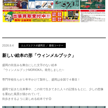
2026.8.4
エムズエクスポ盛岡店 ／ 書籍コーナー
新しい絵本の形「ウィンメルブック」
盛岡の街並みを舞台にした文字のない絵本
『ウィンメルブックMORIOKA』発売しました✨
専門学校生らが１年半かけて製作し、盛岡は全国で４冊目！
盛岡で起きた出来事や、この街で生きてきた人々の記憶をもとに、少しの想像
を重ねた風景が描かれていて、
街歩きするように楽しめる絵本です😊