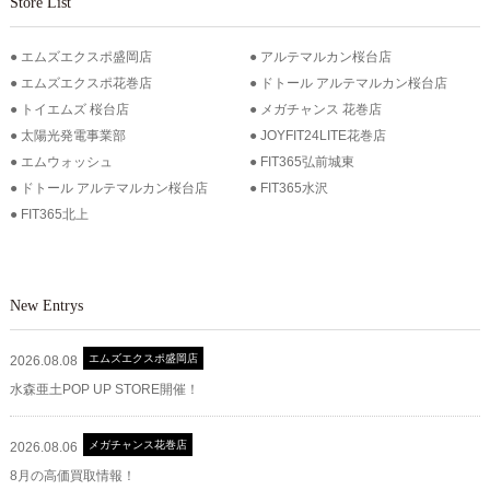
Store List
エムズエクスポ盛岡店
アルテマルカン桜台店
エムズエクスポ花巻店
ドトール アルテマルカン桜台店
トイエムズ 桜台店
メガチャンス 花巻店
太陽光発電事業部
JOYFIT24LITE花巻店
エムウォッシュ
FIT365弘前城東
ドトール アルテマルカン桜台店
FIT365水沢
FIT365北上
New Entrys
エムズエクスポ盛岡店
2026.08.08
水森亜土POP UP STORE開催！
メガチャンス花巻店
2026.08.06
8月の高価買取情報！