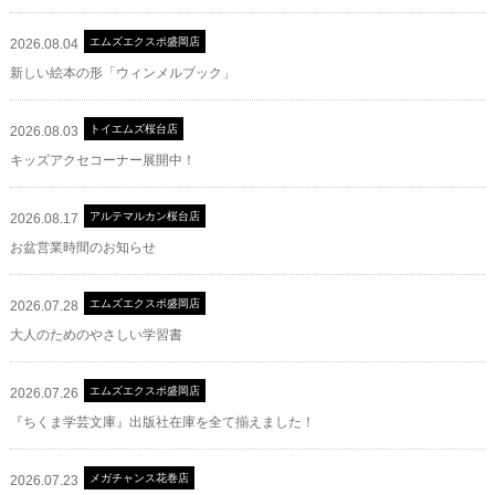
エムズエクスポ盛岡店
2026.08.04
新しい絵本の形「ウィンメルブック」
トイエムズ桜台店
2026.08.03
キッズアクセコーナー展開中！
アルテマルカン桜台店
2026.08.17
お盆営業時間のお知らせ
エムズエクスポ盛岡店
2026.07.28
大人のためのやさしい学習書
エムズエクスポ盛岡店
2026.07.26
『ちくま学芸文庫』出版社在庫を全て揃えました！
メガチャンス花巻店
2026.07.23