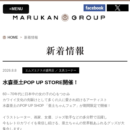
≡MENU
HOME
新着情報
2026.8.8
エムズエクスポ盛岡店 ／ 文具コーナー
水森亜土POP UP STORE開催！
60～70年代に日本中の女の子の心をつかみ
カワイイ文化の先駆けとして多くの人に愛され続けるアーティスト
水森亜土のPOP UP SHOP 「亜土ちゃんフェア」が期間限定で開催！
イラストレーター、画家、女優、ジャズ歌手などの多分野で活躍し
今もレトロカワイイを発信し続ける、亜土ちゃんの世界観あふれるグッズが大
集合します♪