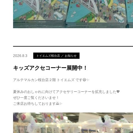
2026.8.3
トイエムズ桜台店 ／ お知らせ
キッズアクセコーナー展開中！
アルテマルカン桜台店２階 トイエムズ です😆✨
夏休みのおしゃれに向けてアクセサリーコーナーを拡充しました💖
ぜひ一度ご覧くださいませ！
ご来店お待ちしております🙇✨