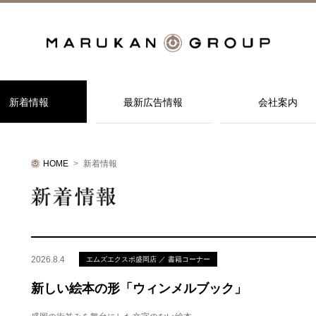
新着情報
最新広告情報
会社案内
HOME
新着情報
2026.8.4
エムズエクスポ盛岡店 ／ 書籍コーナー
新しい絵本の形「ウィンメルブック」