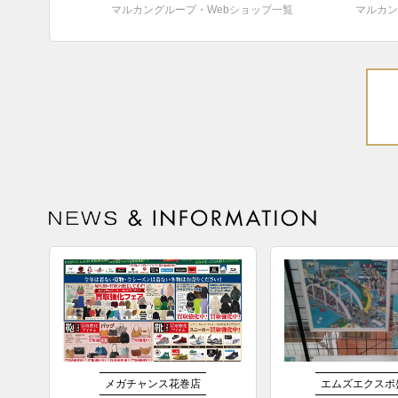
 M's EXPO 】
マルカングループ・Webショップ一覧
マルカン
メガチャンス花巻店
エムズエクスポ