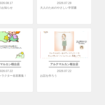
026.08.17
2026.07.28
のお知らせ
大人のためのやさしい学習書
テマルカン桜台店
アルテマルカン桜台店
026.07.22
2026.07.22
ャラクター名前募集！
お話を作ろう