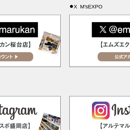
X M'sEXPO