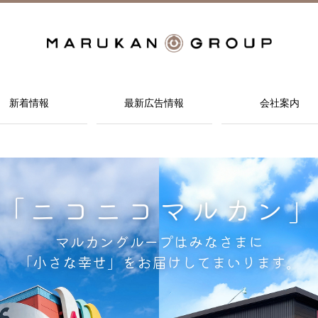
新着情報
最新広告情報
会社案内
「ニコニコマルカン
マルカングループはみなさまに
「小さな幸せ」をお届けしてまいります。